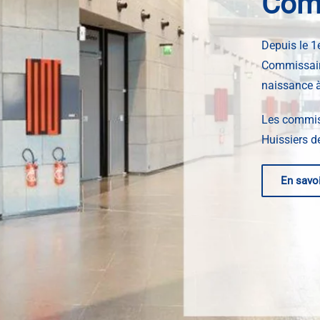
Comm
Depuis le 1e
Commissaire
naissance à
Les commiss
Huissiers d
En savoi