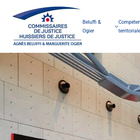
Accéder au contenu principal
Beluffi &
Compéte
Ogier
territorial